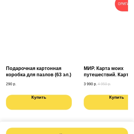
ОРИГИН
Подарочная картонная
МИР. Карта моих
коробка для пазлов (63 эл.)
путешествий. Карта
подготовленная
290
р.
3 990
р.
4 950
р.
специально для Вас.
России в ПОДАРОК
Купить
Купить