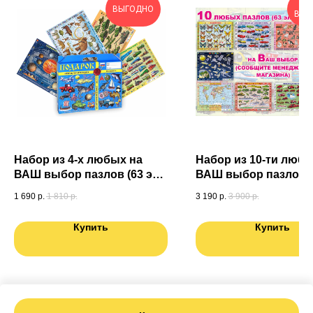
ОЧ
ВЫГОДНО
ВЫГ
Набор из 4-х любых на
Набор из 10-ти любы
ВАШ выбор пазлов (63 эл.)
ВАШ выбор пазлов (6
в подарочной коробке
1 690
р.
1 810
р.
3 190
р.
3 900
р.
Купить
Купить