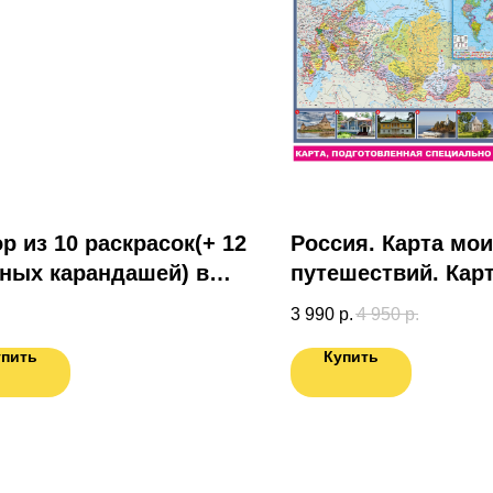
р из 10 раскрасок(+ 12
Россия. Карта мо
ных карандашей) в
путешествий. Кар
рочной коробке
подготовленная
3 990
р.
4 950
р.
специально для В
упить
Купить
Карта мира в ПО