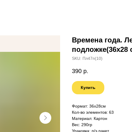
Времена года. Ле
подложке(36х28 с
SKU:
Пл47п(10)
390
р.
Купить
Формат: 36х28см
Кол-во элементов: 63
Материал: Картон
Вес: 290гр
Упаковка: п/э пакет