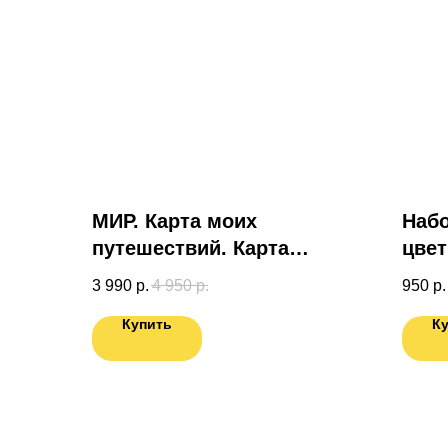
МИР. Карта моих
Набо
путешествий. Карта
цвет
подготовленная
пода
3 990
р.
4 950
р.
950
р.
специально для Вас.
Купить
К
Карта России в ПОДАРОК