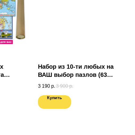
их
Набор из 10-ти любых на
та
ВАШ выбор пазлов (63
эл.)
3 190
р.
3 900
р.
ас.
Купить
ДАРОК