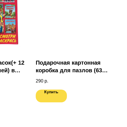
асок(+ 12
Подарочная картонная
ей) в
коробка для пазлов (63
ке
эл.)
290
р.
Купить