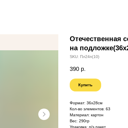
Отечественная с
на подложке(36х2
SKU:
Пл24п(10)
390
р.
Купить
Формат: 36х28см
Кол-во элементов: 63
Материал: картон
Вес: 290гр
Упаковка: п/э пакет