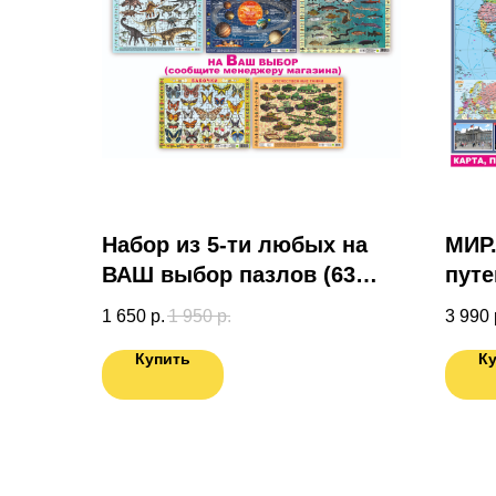
Набор из 5-ти любых на
МИР.
ВАШ выбор пазлов (63
путе
эл.)
под
1 650
р.
1 950
р.
3 990
спец
Купить
К
Кар