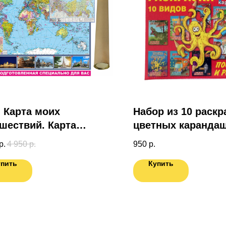
 Карта моих
Набор из 10 раскр
шествий. Карта
цветных карандаш
готовленная
подарочной короб
р.
4 950
р.
950
р.
иально для Вас.
упить
Купить
та России в ПОДАРОК