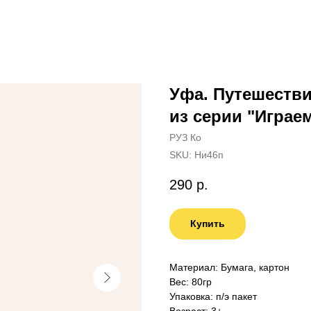
Уфа. Путешестви
из серии "Играе
РУЗ Ко
SKU:
Ни46п
290
р.
Купить
Материал: Бумага, картон
Вес: 80гр
Упаковка: п/э пакет