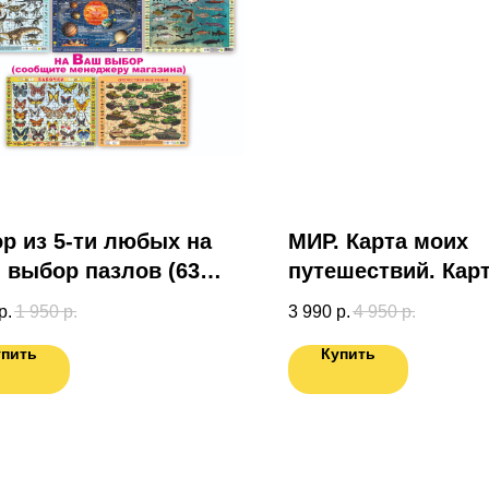
р из 5-ти любых на
МИР. Карта моих
выбор пазлов (63
путешествий. Кар
подготовленная
р.
1 950
р.
3 990
р.
4 950
р.
специально для В
упить
Купить
Карта России в 