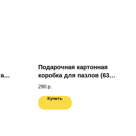
Подарочная картонная
та
коробка для пазлов (63
эл.)
290
р.
ас.
Купить
ПОДАРОК