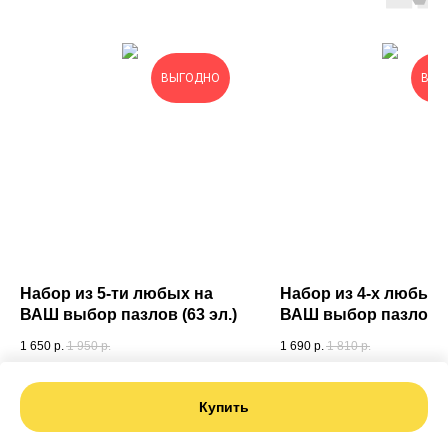
ВЫГОДНО
ВЫГ
Набор из 5-ти любых на
Набор из 4-х любых 
ВАШ выбор пазлов (63 эл.)
ВАШ выбор пазлов (6
в подарочной короб
1 650
р.
1 950
р.
1 690
р.
1 810
р.
Купить
Купить
Купить