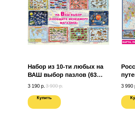
Набор из 10-ти любых на
Росс
ВАШ выбор пазлов (63
путе
эл.)
под
3 190
р.
3 900
р.
3 990
спец
Купить
К
Кар