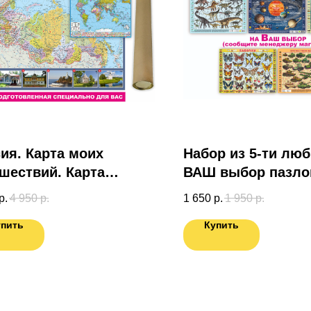
ия. Карта моих
Набор из 5-ти лю
шествий. Карта
ВАШ выбор пазлов
готовленная
эл.)
р.
4 950
р.
1 650
р.
1 950
р.
иально для Вас.
упить
Купить
та мира в ПОДАРОК