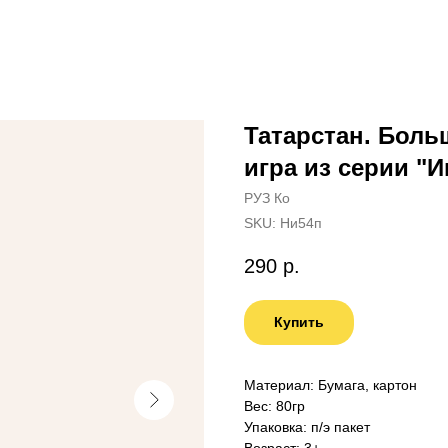
Татарстан. Боль
игра из серии "И
РУЗ Ко
SKU:
Ни54п
290
р.
Купить
Материал: Бумага, картон
Вес: 80гр
Упаковка: п/э пакет