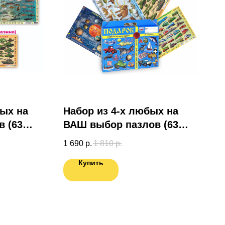
бых на
Набор из 4-х любых на
 (63
ВАШ выбор пазлов (63
эл.) в подарочной коробке
1 690
р.
1 810
р.
Купить