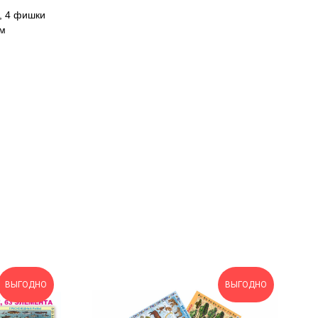
к, 4 фишки
см
ВЫГОДНО
ВЫГОДНО