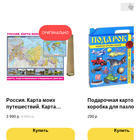
ОРИГИНАЛЬНО
Россия. Карта моих
Подарочная картонн
путешествий. Карта
коробка для пазлов (
подготовленная
3 990
р.
4 950
р.
290
р.
специально для Вас. Карта
мира в ПОДАРОК
Купить
Купить