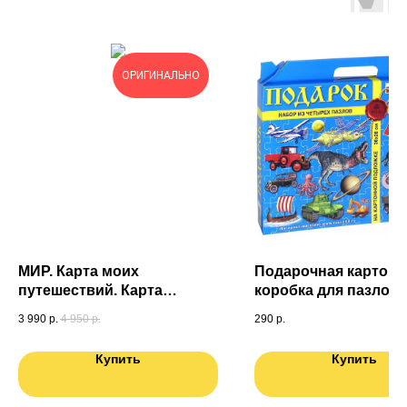
ОРИГИНАЛЬНО
МИР. Карта моих
Подарочная картонн
путешествий. Карта
коробка для пазлов (
подготовленная
3 990
р.
4 950
р.
290
р.
специально для Вас. Карта
России в ПОДАРОК
Купить
Купить