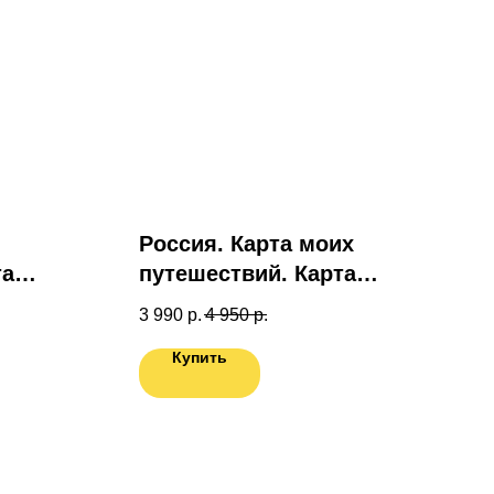
Россия. Карта моих
та
путешествий. Карта
подготовленная
3 990
р.
4 950
р.
ас.
специально для Вас.
Купить
ПОДАРОК
Карта мира в ПОДАРОК