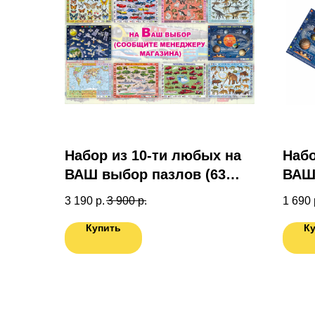
Набор из 10-ти любых на
Набо
ВАШ выбор пазлов (63
ВАШ 
эл.)
эл.)
3 190
р.
3 900
р.
1 690
Купить
К