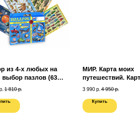
р из 4-х любых на
МИР. Карта моих
выбор пазлов (63
путешествий. Кар
 в подарочной коробке
подготовленная
р.
1 810
р.
3 990
р.
4 950
р.
специально для В
упить
Купить
Карта России в 