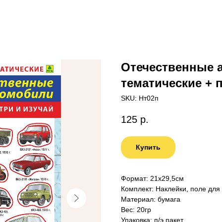
Отечественные 
тематические + п
SKU:
Нт02п
125
р.
Купить
Формат: 21х29,5см
Комплект: Наклейки, поле для
Материал: бумага
Вес: 20гр
Упаковка: п/э пакет