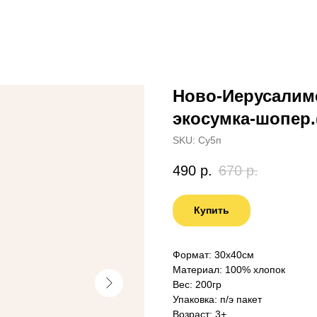
Ново-Иерусалим
экосумка-шопер.
SKU:
Су5п
490
р.
670
р.
Купить
Формат: 30х40см
Материал: 100% хлопок
Вес: 200гр
Упаковка: п/э пакет
Возраст: 3+