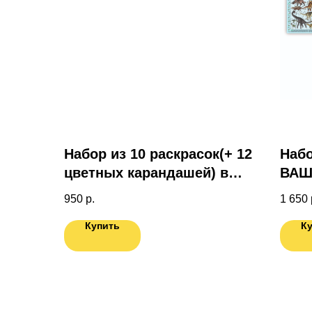
Набор из 10 раскрасок(+ 12
Набо
цветных карандашей) в
ВАШ 
подарочной коробке
эл.)
950
р.
1 650
Купить
К