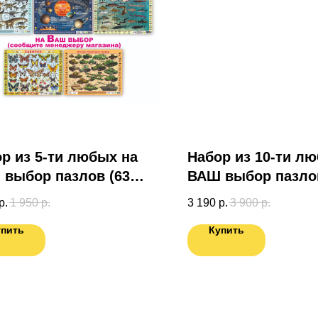
р из 5-ти любых на
Набор из 10-ти л
выбор пазлов (63
ВАШ выбор пазлов
эл.)
р.
1 950
р.
3 190
р.
3 900
р.
упить
Купить