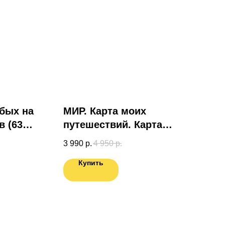
юбых на
МИР. Карта моих
 (63
путешествий. Карта
подготовленная
3 990
р.
4 950
р.
специально для Вас.
Купить
Карта России в ПОДАРОК