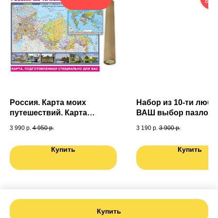
ВЫГ
Россия. Карта моих
Набор из 10-ти любы
путешествий. Карта
ВАШ выбор пазлов (6
подготовленная
3 990
р.
4 950
р.
3 190
р.
3 900
р.
специально для Вас. Карта
мира в ПОДАРОК
Купить
Купить
Купить
Tilda
Made on