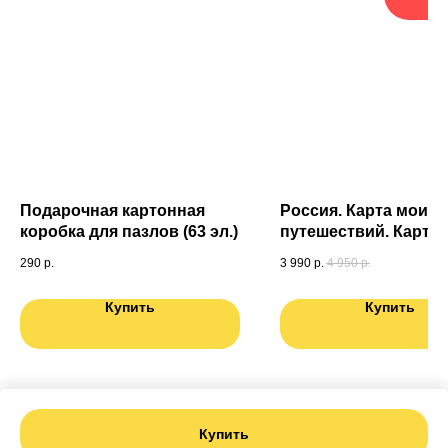
Подарочная картонная
Россия. Карта моих
коробка для пазлов (63 эл.)
путешествий. Карта
подготовленная
290
р.
3 990
р.
4 950
р.
специально для Вас.
мира в ПОДАРОК
Купить
Купить
Купить
Tilda
Made on