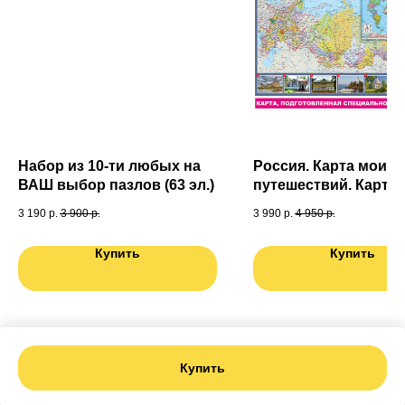
Набор из 10-ти любых на
Россия. Карта моих
ВАШ выбор пазлов (63 эл.)
путешествий. Карта
подготовленная
3 190
р.
3 900
р.
3 990
р.
4 950
р.
специально для Вас.
мира в ПОДАРОК
Купить
Купить
Купить
Tilda
Made on