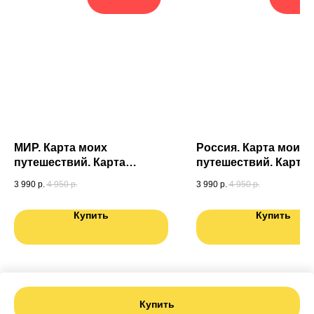
МИР. Карта моих
Россия. Карта моих
путешествий. Карта
путешествий. Карта
подготовленная
подготовленная
3 990
р.
4 950
р.
3 990
р.
4 950
р.
специально для Вас. Карта
специально для Вас.
России в ПОДАРОК
мира в ПОДАРОК
Купить
Купить
Купить
Tilda
Made on