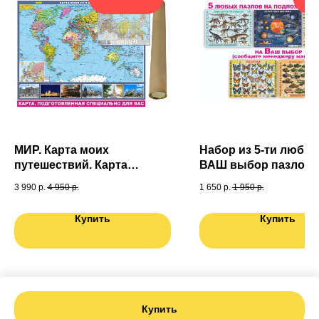
МИР. Карта моих
Набор из 5-ти любых
путешествий. Карта
ВАШ выбор пазлов (6
подготовленная
3 990
р.
4 950
р.
1 650
р.
1 950
р.
специально для Вас. Карта
России в ПОДАРОК
Купить
Купить
Купить
Tilda
Made on