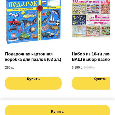
ВЫГ
Подарочная картонная
Набор из 10-ти любы
коробка для пазлов (63 эл.)
ВАШ выбор пазлов (6
290
р.
3 190
р.
3 900
р.
Купить
Купить
Купить
Tilda
Made on