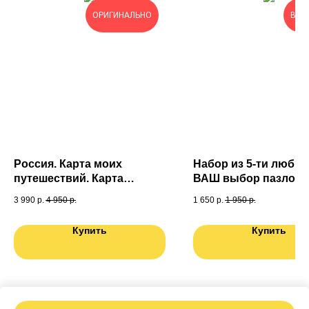
ОРИГИНАЛЬНО
ВЫГ
Россия. Карта моих
Набор из 5-ти любых
путешествий. Карта
ВАШ выбор пазлов (6
подготовленная
3 990
р.
4 950
р.
1 650
р.
1 950
р.
специально для Вас. Карта
мира в ПОДАРОК
Купить
Купить