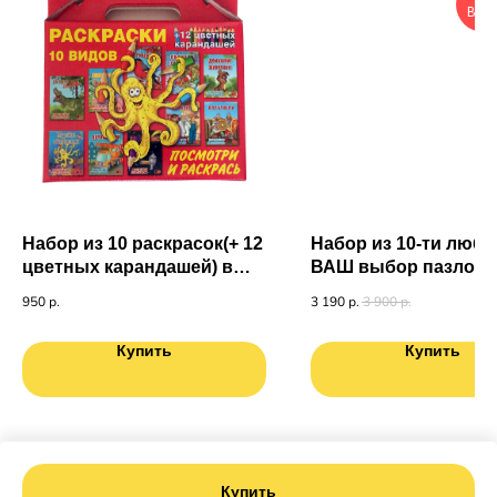
ВЫГ
Набор из 10 раскрасок(+ 12
Набор из 10-ти любы
цветных карандашей) в
ВАШ выбор пазлов (6
подарочной коробке
950
р.
3 190
р.
3 900
р.
Купить
Купить
Купить