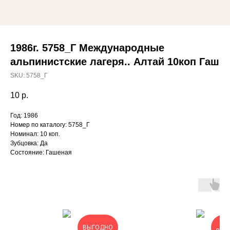
1986г. 5758_Г Международные
альпинистские лагеря.. Алтай 10коп Гаш
SKU:
5758_Г
10
р.
Год: 1986
Номер по каталогу: 5758_Г
Номинал: 10 коп.
Зубцовка: Да
Состояние: Гашеная
ОЧ
ВЫГОДНО