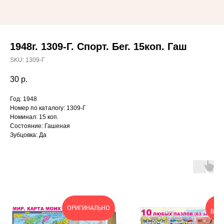
1948г. 1309-Г. Спорт. Бег. 15коп. Гаш
SKU:
1309-Г
30
р.
Год: 1948
Номер по каталогу: 1309-Г
Номинал: 15 коп.
Состояние: Гашеная
Зубцовка: Да
ОЧ
ОРИГИНАЛЬНО
ВЫГ