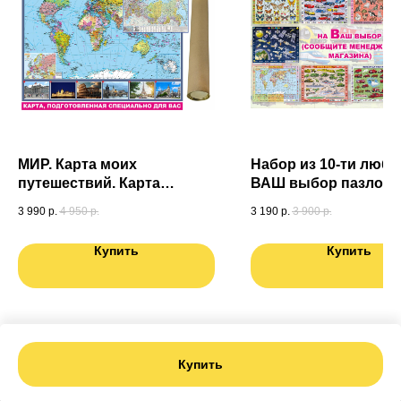
МИР. Карта моих
Набор из 10-ти любы
путешествий. Карта
ВАШ выбор пазлов (6
подготовленная
3 990
р.
4 950
р.
3 190
р.
3 900
р.
специально для Вас. Карта
России в ПОДАРОК
Купить
Купить
Купить
Tilda
Made on