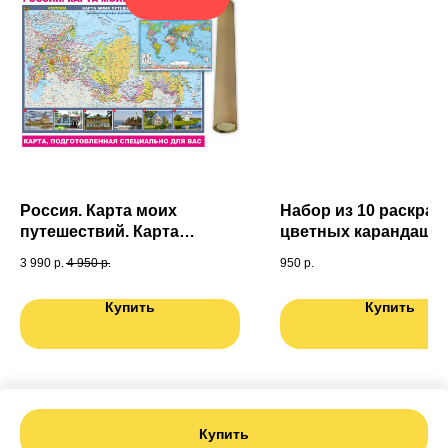
Россия. Карта моих
Набор из 10 раскрасо
путешествий. Карта
цветных карандашей
подготовленная
подарочной коробке
3 990
р.
4 950
р.
950
р.
специально для Вас. Карта
мира в ПОДАРОК
Купить
Купить
Купить
Tilda
Made on