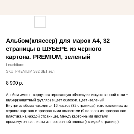
Альбом(кляссер) для марок A4, 32
страницы в ШУБЕРЕ из чёрного
картона. PREMIUM, зеленый
Leuchtturm
SKU:
PREMIUM S32 SET зел
8 900
р.
Альбом имеет твердую ватированную обложку из искусственной кожи +
шубер(защитный футляр) в цвет обложки. Цвет -зеленый
Внутри альбома находятся 16 листов (32 страницы), изготовленных из
черного картона с прозрачными полосками (9 полосок из прозрачного
пластика на каждой странице). Между картонными листами
промежуточные листы из прозрачной пленки (к каждой странице).