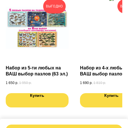
ВЫГОДНО
ВЫГ
Набор из 5-ти любых на
Набор из 4-х любых 
ВАШ выбор пазлов (63 эл.)
ВАШ выбор пазлов (6
в подарочной короб
1 650
р.
1 950
р.
1 690
р.
1 810
р.
Купить
Купить