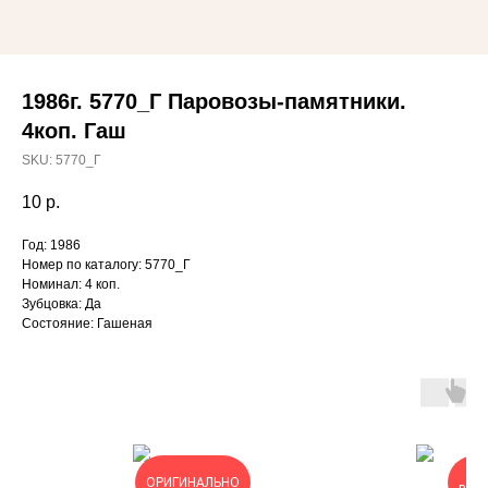
1986г. 5770_Г Паровозы-памятники.
4коп. Гаш
SKU:
5770_Г
10
р.
Год: 1986
Номер по каталогу: 5770_Г
Номинал: 4 коп.
Зубцовка: Да
Состояние: Гашеная
ОЧ
ОРИГИНАЛЬНО