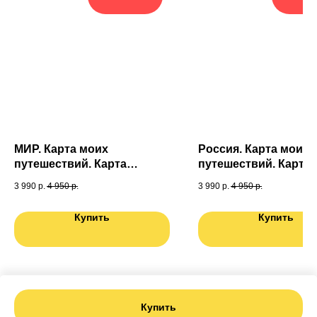
МИР. Карта моих
Россия. Карта моих
путешествий. Карта
путешествий. Карта
подготовленная
подготовленная
3 990
р.
4 950
р.
3 990
р.
4 950
р.
специально для Вас. Карта
специально для Вас.
России в ПОДАРОК
мира в ПОДАРОК
Купить
Купить
Купить
Tilda
Made on