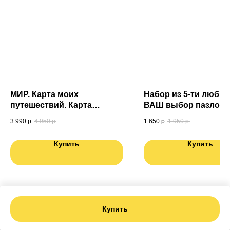
МИР. Карта моих
Набор из 5-ти любых
путешествий. Карта
ВАШ выбор пазлов (6
подготовленная
3 990
р.
4 950
р.
1 650
р.
1 950
р.
специально для Вас. Карта
России в ПОДАРОК
Купить
Купить
Купить
Tilda
Made on