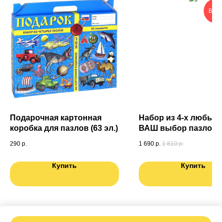
ВЫГ
Подарочная картонная
Набор из 4-х любых 
коробка для пазлов (63 эл.)
ВАШ выбор пазлов (6
в подарочной короб
290
р.
1 690
р.
1 810
р.
Купить
Купить