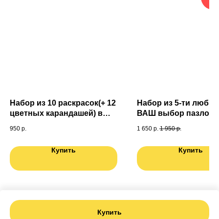
Набор из 10 раскрасок(+ 12
Набор из 5-ти любых
цветных карандашей) в
ВАШ выбор пазлов (6
подарочной коробке
950
р.
1 650
р.
1 950
р.
Купить
Купить
Купить
Tilda
Made on