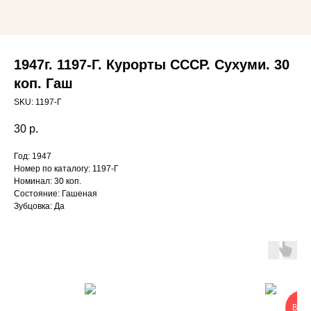
1947г. 1197-Г. Курорты СССР. Сухуми. 30
коп. Гаш
SKU:
1197-Г
30
р.
Год: 1947
Номер по каталогу: 1197-Г
Номинал: 30 коп.
Состояние: Гашеная
Зубцовка: Да
ВЫГ