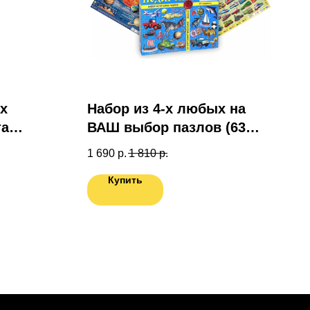
их
Набор из 4-х любых на
та
ВАШ выбор пазлов (63
эл.) в подарочной коробке
1 690
р.
1 810
р.
ас.
Купить
ДАРОК