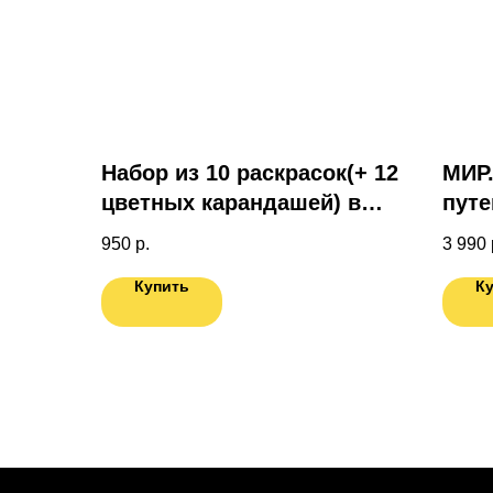
Набор из 10 раскрасок(+ 12
МИР.
цветных карандашей) в
путе
подарочной коробке
под
950
р.
3 990
спец
Купить
К
Кар