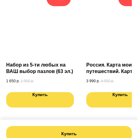
Набор из 5-ти любых на
Россия. Карта моих
ВАШ выбор пазлов (63 эл.)
путешествий. Карта
подготовленная
1 650
р.
1 950
р.
3 990
р.
4 950
р.
специально для Вас.
мира в ПОДАРОК
Купить
Купить
Купить
Tilda
Made on