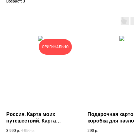
Возраст: 3+
ОРИГИНАЛЬНО
Россия. Карта моих
Подарочная картонн
путешествий. Карта
коробка для пазлов (
подготовленная
3 990
р.
4 950
р.
290
р.
специально для Вас. Карта