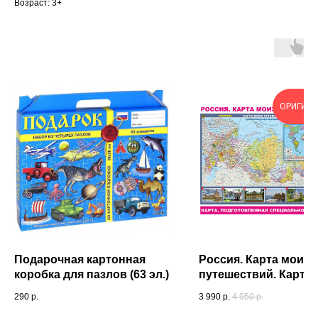
Возраст: 3+
ОРИГИН
Подарочная картонная
Россия. Карта моих
коробка для пазлов (63 эл.)
путешествий. Карта
подготовленная
290
р.
3 990
р.
4 950
р.
специально для Вас.