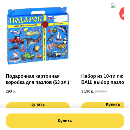
ОЧ
ВЫГ
Подарочная картонная
Набор из 10-ти любы
коробка для пазлов (63 эл.)
ВАШ выбор пазлов (6
290
р.
3 190
р.
3 900
р.
Купить
Купить
Купить