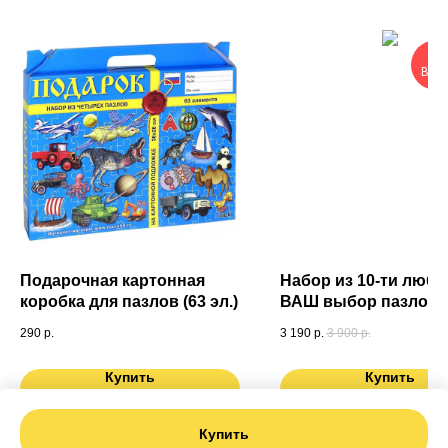
ОЧ
ВЫГ
Подарочная картонная
Набор из 10-ти любы
коробка для пазлов (63 эл.)
ВАШ выбор пазлов (6
290
р.
3 190
р.
3 900
р.
Купить
Купить
Купить