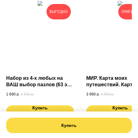
ВЫГОДНО
ОРИГИН
Набор из 4-х любых на
МИР. Карта моих
ВАШ выбор пазлов (63 эл.)
путешествий. Карта
в подарочной коробке
подготовленная
1 690
р.
1 810
р.
3 990
р.
4 950
р.
специально для Вас.
России в ПОДАРОК
Купить
Купить
Купить