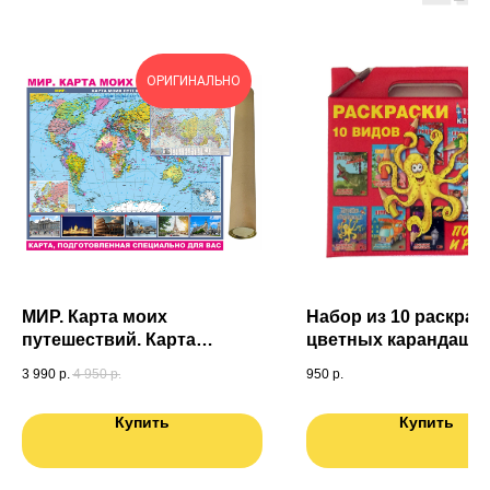
ОРИГИНАЛЬНО
МИР. Карта моих
Набор из 10 раскрасо
путешествий. Карта
цветных карандашей
подготовленная
подарочной коробке
3 990
р.
4 950
р.
950
р.
специально для Вас. Карта
России в ПОДАРОК
Купить
Купить