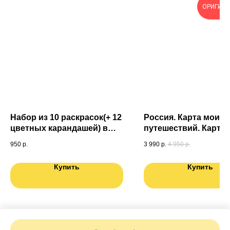
ОРИГИН
Набор из 10 раскрасок(+ 12
Россия. Карта моих
цветных карандашей) в
путешествий. Карта
подарочной коробке
подготовленная
950
р.
3 990
р.
4 950
р.
специально для Вас.
мира в ПОДАРОК
Купить
Купить