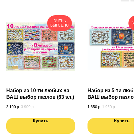
ОЧЕНЬ
ВЫГ
ВЫГОДНО
Набор из 10-ти любых на
Набор из 5-ти любых
ВАШ выбор пазлов (63 эл.)
ВАШ выбор пазлов (6
3 190
р.
3 900
р.
1 650
р.
1 950
р.
Купить
Купить